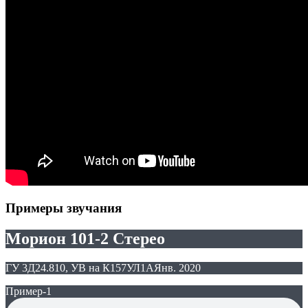
Примеры звучания
Морион 101-2 Стерео
ГУ 3Д24.810, УВ на К157УЛ1А
Янв. 2020
Пример-1