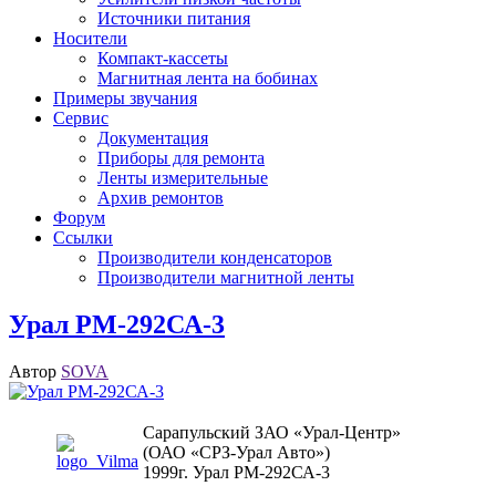
Источники питания
Носители
Компакт-кассеты
Магнитная лента на бобинах
Примеры звучания
Сервис
Документация
Приборы для ремонта
Ленты измерительные
Архив ремонтов
Форум
Ссылки
Производители конденсаторов
Производители магнитной ленты
Урал РМ-292СА-3
Автор
SOVA
Сарапульский ЗАО «Урал-Центр»
(ОАО «СРЗ-Урал Авто»)
1999г. Урал РМ-292СА-3