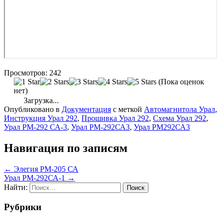
Просмотров:
242
(Пока оценок
нет)
Загрузка...
Опубликовано в
Документация
с меткой
Автомагнитола Урал
,
Инструкция Урал 292
,
Прошивка Урал 292
,
Схема Урал 292
,
Урал РМ-292 СА-3
,
Урал РМ-292СА3
,
Урал РМ292СА3
Навигация по записям
← Элегия РМ-205 СА
Урал РМ-292СА-1 →
Найти:
Рубрики