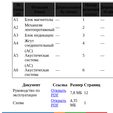
№
Номер
Функция
Децимальный
Децим
блока
печатной
блока
№ схемы
№ ри
(A)
платы
А1
Блок магнитолы
—
1
—
Механизм
А2
—
2
—
лентопротяжный
А3
Блок индикации
—
3
—
Жгут
А4
—
4
—
соединительный
(АС)
А5
Акустическая
—
5
—
система
(АС)
А6
Акустическая
—
6
—
система
Документ
Ссылка
Размер
Страниц
Руководство по
Открыть
7,8 МБ
12
эксплуатации
PDF
Открыть
4,35
Схема
1
PDF
МБ