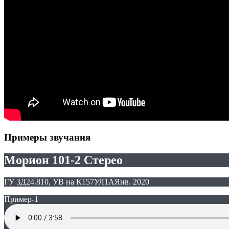
Примеры звучания
Морион 101-2 Стерео
ГУ 3Д24.810, УВ на К157УЛ1А
Янв. 2020
Пример-1