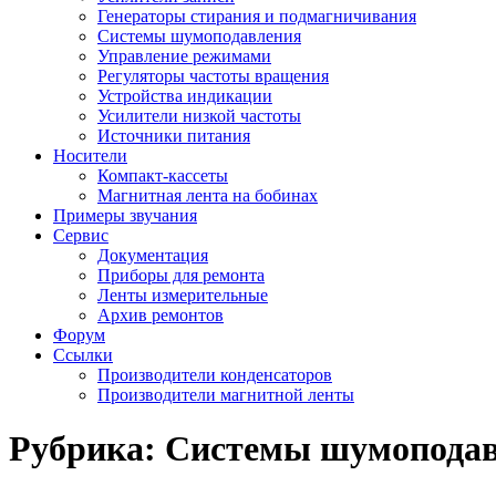
Генераторы стирания и подмагничивания
Системы шумоподавления
Управление режимами
Регуляторы частоты вращения
Устройства индикации
Усилители низкой частоты
Источники питания
Носители
Компакт-кассеты
Магнитная лента на бобинах
Примеры звучания
Сервис
Документация
Приборы для ремонта
Ленты измерительные
Архив ремонтов
Форум
Ссылки
Производители конденсаторов
Производители магнитной ленты
Рубрика:
Системы шумопода