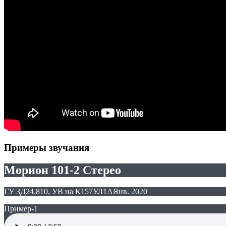
Примеры звучания
Морион 101-2 Стерео
ГУ 3Д24.810, УВ на К157УЛ1А
Янв. 2020
Пример-1