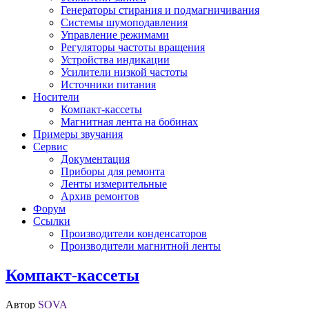
Генераторы стирания и подмагничивания
Системы шумоподавления
Управление режимами
Регуляторы частоты вращения
Устройства индикации
Усилители низкой частоты
Источники питания
Носители
Компакт-кассеты
Магнитная лента на бобинах
Примеры звучания
Сервис
Документация
Приборы для ремонта
Ленты измерительные
Архив ремонтов
Форум
Ссылки
Производители конденсаторов
Производители магнитной ленты
Компакт-кассеты
Автор
SOVA