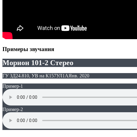
Примеры звучания
Морион 101-2 Стерео
ГУ 3Д24.810, УВ на К157УЛ1А
Янв. 2020
Пример-1
Пример-2