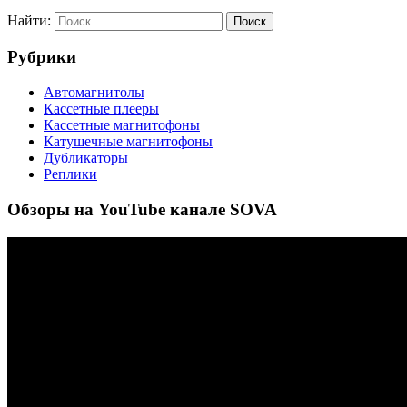
Найти:
Рубрики
Автомагнитолы
Кассетные плееры
Кассетные магнитофоны
Катушечные магнитофоны
Дубликаторы
Реплики
Обзоры на YouTube канале SOVA