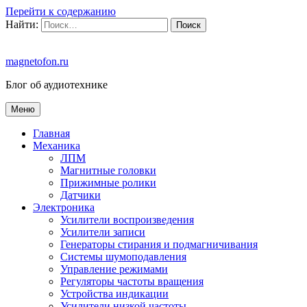
Перейти к содержанию
Найти:
magnetofon.ru
Блог об аудиотехнике
Меню
Главная
Механика
ЛПМ
Магнитные головки
Прижимные ролики
Датчики
Электроника
Усилители воспроизведения
Усилители записи
Генераторы стирания и подмагничивания
Системы шумоподавления
Управление режимами
Регуляторы частоты вращения
Устройства индикации
Усилители низкой частоты