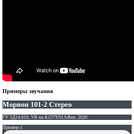
Примеры звучания
Морион 101-2 Стерео
ГУ 3Д24.810, УВ на К157УЛ1А
Янв. 2020
Пример-1