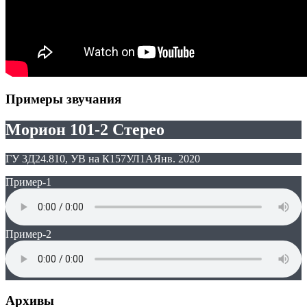
Примеры звучания
Морион 101-2 Стерео
ГУ 3Д24.810, УВ на К157УЛ1А
Янв. 2020
Пример-1
Пример-2
Архивы