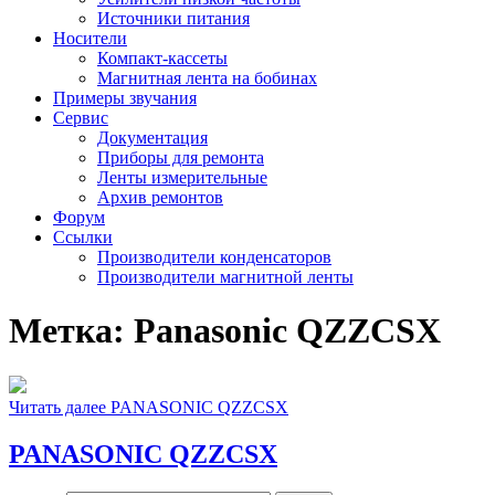
Источники питания
Носители
Компакт-кассеты
Магнитная лента на бобинах
Примеры звучания
Сервис
Документация
Приборы для ремонта
Ленты измерительные
Архив ремонтов
Форум
Ссылки
Производители конденсаторов
Производители магнитной ленты
Метка:
Panasonic QZZCSX
Читать далее
PANASONIC QZZCSX
PANASONIC QZZCSX