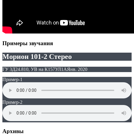
Примеры звучания
Морион 101-2 Стерео
ГУ 3Д24.810, УВ на К157УЛ1А
Янв. 2020
Пример-1
Пример-2
Архивы