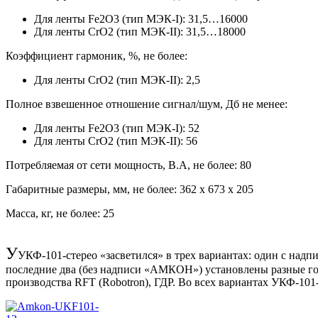
Для ленты Fe2O3 (тип МЭК-I): 31,5…16000
Для ленты CrO2 (тип МЭК-II): 31,5…18000
Коэффициент гармоник, %, не более:
Для ленты CrО2 (тип МЭК-II): 2,5
Полное взвешенное отношение сигнал/шум, Дб не менее:
Для ленты Fe2O3 (тип МЭК-I): 52
Для ленты CrO2 (тип МЭК-II): 56
Потребляемая от сети мощность, В.А, не более: 80
Габаритные размеры, мм, не более: 362 х 673 х 205
Масса, кг, не более: 25
У
УКФ-101-стерео «засветился» в трех вариантах: один с на
последние два (без надписи «АМКОН») установлены разные г
производства RFT (Robotron), ГДР. Во всех вариантах УКФ-10