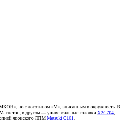
«АМКОН», но с логотипом «М», вписанным в окружность. В
 Магнетон, в другом — универсальные головки
X2C704
,
копией японского ЛПМ
Matsuki C101
.