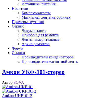
Источники питания
Носители
Компакт-кассеты
Магнитная лента на бобинах
Примеры звучания
Сервис
Документация
Приборы для ремонта
Ленты измерительные
Архив ремонтов
Форум
Ссылки
Производители конденсаторов
Производители магнитной ленты
Амкон УКФ-101-стерео
Автор
SOVA
Amkon-UKF101-2