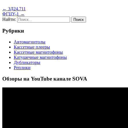
← 3Д24.711
ФГЦУ-1 →
Найти:
Рубрики
Автомагнитолы
Кассетные плееры
Кассетные магнитофоны
Катушечные магнитофоны
Дубликаторы
Реплики
Обзоры на YouTube канале SOVA