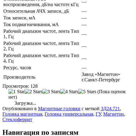
—
воспроизведения, дБ/на частоте кГц
Относительная АЧХ записи, дБ
—
Ток записи, мА
—
Ток подмагничивания, мА
—
Рабочий диапазон частот, лента Тип
—
1, Гц
Рабочий диапазон частот, лента Тип
—
2, Гц
Рабочий диапазон частот, лента Тип
—
4, Гц
Ресурс, часов
—
Завод «Магнетон»
Производитель
г.Санкт-Петербург
Просмотров:
128
(Пока оценок
нет)
Загрузка...
Опубликовано в
Магнитные головки
с меткой
3Д24.721
,
Головка магнитная
,
Головка универсальная
,
ГУ
,
Магнетон
,
Стеклоферрит
Навигация по записям