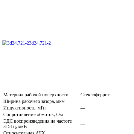
3d24.721-2
Материал рабочей поверхности
Стеклоферрит
Ширина рабочего зазора, мкм
—
Индуктивность, мГн
—
Сопротивление обмоток, Ом
—
ЭДС воспроизведения на частоте
—
315Гц, мкВ
Относительная АЧХ