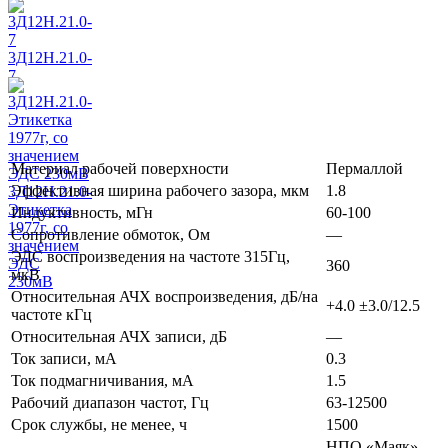
3Д12Н.21.0-
7
Материал рабочей поверхности
Пермаллой
Эффективная ширина рабочего зазора, мкм
1.8
3Д12Н.21.0-
Этикетка
Индуктивность, мГн
60-100
1977г, со
Сопротивление обмоток, Ом
—
значением
ЭДС воспроизведения на частоте 315Гц,
ЭДС
360
мкВ
230мВ
Относительная АЧХ воспроизведения, дБ/на
+4.0 ±3.0/12.5
частоте кГц
Относительная АЧХ записи, дБ
—
Ток записи, мА
0.3
Ток подмагничивания, мА
1.5
Рабочий диапазон частот, Гц
63-12500
Срок службы, не менее, ч
1500
НПО «Маяк»