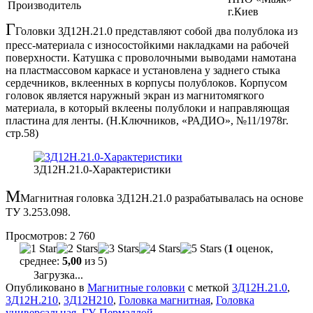
Производитель
г.Киев
Г
Головки ЗД12Н.21.0 представляют собой два полублока из
пресс-материала с износостойкими накладками на рабочей
поверхности. Катушка с проволочными выводами намотана
на пластмассовом каркасе и установлена у заднего стыка
сердечников, вклеенных в корпусы полублоков. Корпусом
головок является наружный экран из магнитомягкого
материала, в который вклеены полублоки и направляющая
пластина для ленты. (Н.Ключников, «РАДИО», №11/1978г.
стр.58)
3Д12Н.21.0-Характеристики
М
Магнитная головка 3Д12Н.21.0 разрабатывалась на основе
ТУ 3.253.098.
Просмотров:
2 760
(
1
оценок,
среднее:
5,00
из 5)
Загрузка...
Опубликовано в
Магнитные головки
с меткой
3Д12Н.21.0
,
3Д12Н.210
,
3Д12Н210
,
Головка магнитная
,
Головка
универсальная
,
ГУ
,
Пермаллой