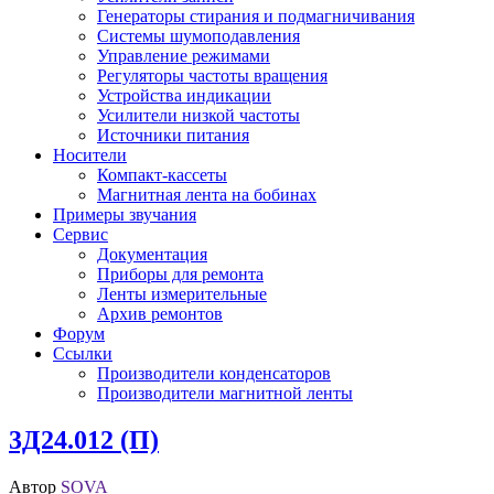
Генераторы стирания и подмагничивания
Системы шумоподавления
Управление режимами
Регуляторы частоты вращения
Устройства индикации
Усилители низкой частоты
Источники питания
Носители
Компакт-кассеты
Магнитная лента на бобинах
Примеры звучания
Сервис
Документация
Приборы для ремонта
Ленты измерительные
Архив ремонтов
Форум
Ссылки
Производители конденсаторов
Производители магнитной ленты
3Д24.012 (П)
Автор
SOVA