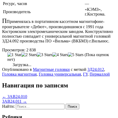
Ресурс, часов
—
«КЭМЗ»,
Производитель
г.Кострома.
П
Применялась в портативном кассетном магнитофоне-
проигрывателе «Дебют», производившимся с 1991 года
Костромским электромеханическим заводом. Конструктивно
полностью совпадает с универсальной магнитной головкой
3Д24.092 производства ПО «Вильма» (ВКБМЗ) г.Вильнюс.
Просмотров:
2 838
(Пока оценок
нет)
Загрузка...
Опубликовано в
Магнитные головки
с меткой
3Д24.012
,
Головка магнитная
,
Головка универсальная
,
ГУ
,
Пермаллой
Навигация по записям
← 3АВ24.010
3АВ24.011 →
Найти:
Рубрики