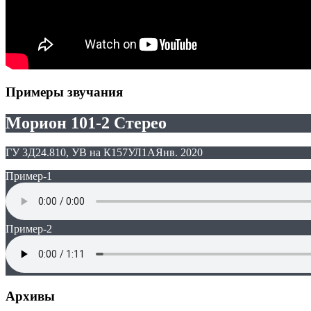
Примеры звучания
Морион 101-2 Стерео
ГУ 3Д24.810, УВ на К157УЛ1А
Янв. 2020
Пример-1
Пример-2
Архивы