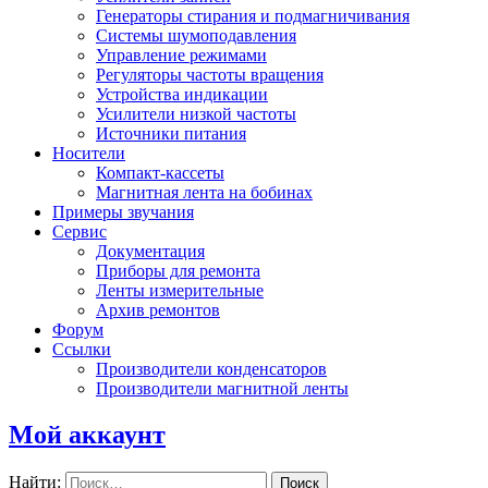
Генераторы стирания и подмагничивания
Системы шумоподавления
Управление режимами
Регуляторы частоты вращения
Устройства индикации
Усилители низкой частоты
Источники питания
Носители
Компакт-кассеты
Магнитная лента на бобинах
Примеры звучания
Сервис
Документация
Приборы для ремонта
Ленты измерительные
Архив ремонтов
Форум
Ссылки
Производители конденсаторов
Производители магнитной ленты
Мой аккаунт
Найти: