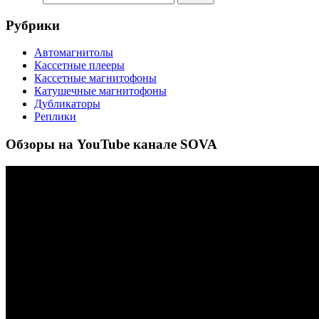
Рубрики
Автомагнитолы
Кассетные плееры
Кассетные магнитофоны
Катушечные магнитофоны
Дубликаторы
Реплики
Обзоры на YouTube канале SOVA