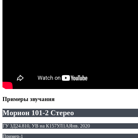
Примеры звучания
Морион 101-2 Стерео
ГУ 3Д24.810, УВ на К157УЛ1А
Янв. 2020
Пример-1