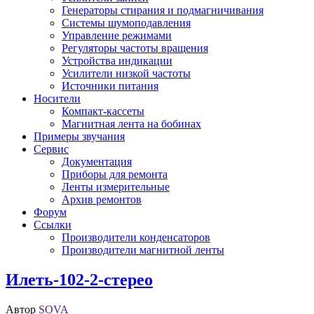
Генераторы стирания и подмагничивания
Системы шумоподавления
Управление режимами
Регуляторы частоты вращения
Устройства индикации
Усилители низкой частоты
Источники питания
Носители
Компакт-кассеты
Магнитная лента на бобинах
Примеры звучания
Сервис
Документация
Приборы для ремонта
Ленты измерительные
Архив ремонтов
Форум
Ссылки
Производители конденсаторов
Производители магнитной ленты
Илеть-102-2-стерео
Автор
SOVA