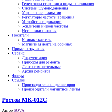
Генераторы стирания и подмагничивания
Системы шумоподавления
Управление режимами
Регуляторы частоты вращения
Устройства индикации
Усилители низкой частоты
Источники питания
Носители
Компакт-кассеты
Магнитная лента на бобинах
Примеры звучания
Сервис
Документация
Приборы для ремонта
Ленты измерительные
Архив ремонтов
Форум
Ссылки
Производители конденсаторов
Производители магнитной ленты
Ростов МК-012С
Автор
SOVA