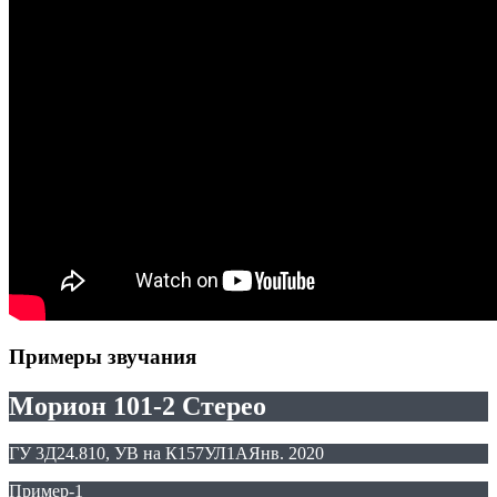
Примеры звучания
Морион 101-2 Стерео
ГУ 3Д24.810, УВ на К157УЛ1А
Янв. 2020
Пример-1