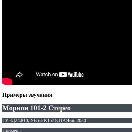
Примеры звучания
Морион 101-2 Стерео
ГУ 3Д24.810, УВ на К157УЛ1А
Янв. 2020
Пример-1