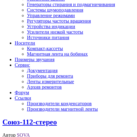
Генераторы стирания и подмагничивания
Системы шумоподавления
Управление режимами
Регуляторы частоты вращения
Устройства индикации
Усилители низкой частоты
Источники питания
Носители
Компакт-кассеты
Магнитная лента на бобинах
Примеры звучания
Сервис
Документация
Приборы для ремонта
Ленты измерительные
Архив ремонтов
Форум
Ссылки
Производители конденсаторов
Производители магнитной ленты
Союз-112-стерео
Автор
SOVA