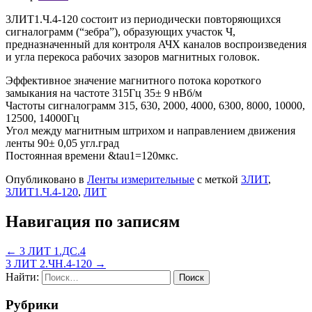
3ЛИТ1.Ч.4-120 состоит из периодически повторяющихся
сигналограмм (“зебра”), образующих участок Ч,
предназначенный для контроля АЧХ каналов воспроизведения
и угла перекоса рабочих зазоров магнитных головок.
Эффективное значение магнитного потока короткого
замыкания на частоте 315Гц 35± 9 нВб/м
Частоты сигналограмм 315, 630, 2000, 4000, 6300, 8000, 10000,
12500, 14000Гц
Угол между магнитным штрихом и направлением движения
ленты 90± 0,05 угл.град
Постоянная времени &tau1=120мкс.
Опубликовано в
Ленты измерительные
с меткой
3ЛИТ
,
3ЛИТ1.Ч.4-120
,
ЛИТ
Навигация по записям
← 3 ЛИТ 1.ДС.4
3 ЛИТ 2.ЧН.4-120 →
Найти:
Рубрики