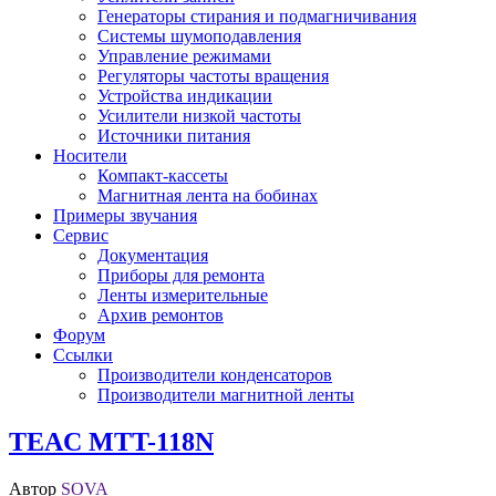
Генераторы стирания и подмагничивания
Системы шумоподавления
Управление режимами
Регуляторы частоты вращения
Устройства индикации
Усилители низкой частоты
Источники питания
Носители
Компакт-кассеты
Магнитная лента на бобинах
Примеры звучания
Сервис
Документация
Приборы для ремонта
Ленты измерительные
Архив ремонтов
Форум
Ссылки
Производители конденсаторов
Производители магнитной ленты
TEAC MTT-118N
Автор
SOVA