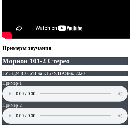
Примеры звучания
Морион 101-2 Стерео
ГУ 3Д24.810, УВ на К157УЛ1А
Янв. 2020
Пример-1
Пример-2