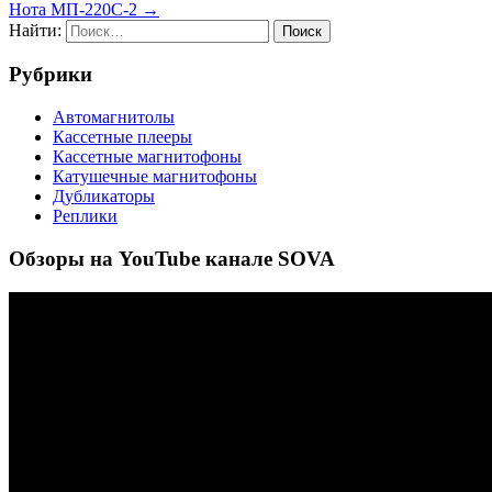
Нота МП-220С-2 →
Найти:
Рубрики
Автомагнитолы
Кассетные плееры
Кассетные магнитофоны
Катушечные магнитофоны
Дубликаторы
Реплики
Обзоры на YouTube канале SOVA