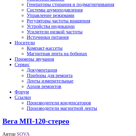
Генераторы стирания и подмагничивания
Системы шумоподавления
Управление режимами
Регуляторы частоты вращения
Устройства индикации
Усилители низкой частоты
Источники питания
Носители
Компакт-кассеты
Магнитная лента на бобинах
Примеры звучания
Сервис
Документация
Приборы для ремонта
Ленты измерительные
Архив ремонтов
Форум
Ссылки
Производители конденсаторов
Производители магнитной ленты
Вега МП-120-стерео
Автор
SOVA