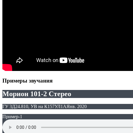
Примеры звучания
Морион 101-2 Стерео
ГУ 3Д24.810, УВ на К157УЛ1А
Янв. 2020
Пример-1