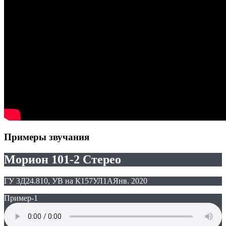
Примеры звучания
Морион 101-2 Стерео
ГУ 3Д24.810, УВ на К157УЛ1А
Янв. 2020
Пример-1