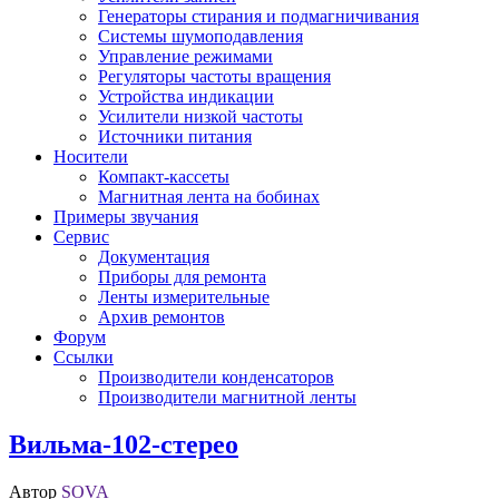
Генераторы стирания и подмагничивания
Системы шумоподавления
Управление режимами
Регуляторы частоты вращения
Устройства индикации
Усилители низкой частоты
Источники питания
Носители
Компакт-кассеты
Магнитная лента на бобинах
Примеры звучания
Сервис
Документация
Приборы для ремонта
Ленты измерительные
Архив ремонтов
Форум
Ссылки
Производители конденсаторов
Производители магнитной ленты
Вильма-102-стерео
Автор
SOVA