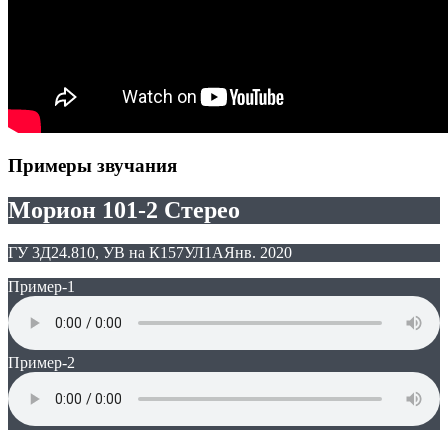
Примеры звучания
Морион 101-2 Стерео
ГУ 3Д24.810, УВ на К157УЛ1А
Янв. 2020
Пример-1
Пример-2