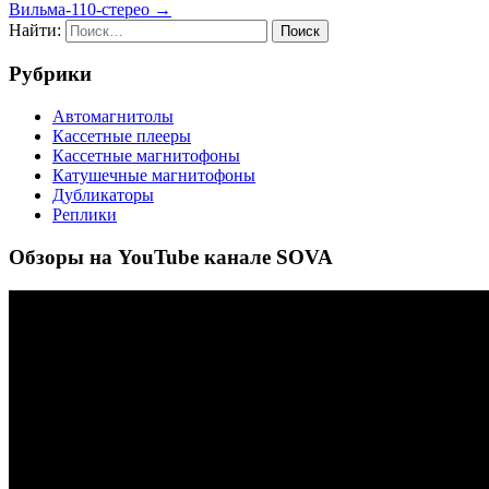
Вильма-110-стерео →
Найти:
Рубрики
Автомагнитолы
Кассетные плееры
Кассетные магнитофоны
Катушечные магнитофоны
Дубликаторы
Реплики
Обзоры на YouTube канале SOVA