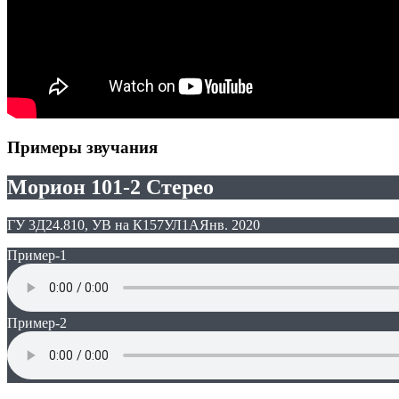
Примеры звучания
Морион 101-2 Стерео
ГУ 3Д24.810, УВ на К157УЛ1А
Янв. 2020
Пример-1
Пример-2