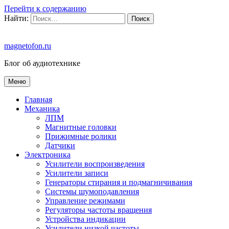
Перейти к содержанию
Найти:
magnetofon.ru
Блог об аудиотехнике
Меню
Главная
Механика
ЛПМ
Магнитные головки
Прижимные ролики
Датчики
Электроника
Усилители воспроизведения
Усилители записи
Генераторы стирания и подмагничивания
Системы шумоподавления
Управление режимами
Регуляторы частоты вращения
Устройства индикации
Усилители низкой частоты