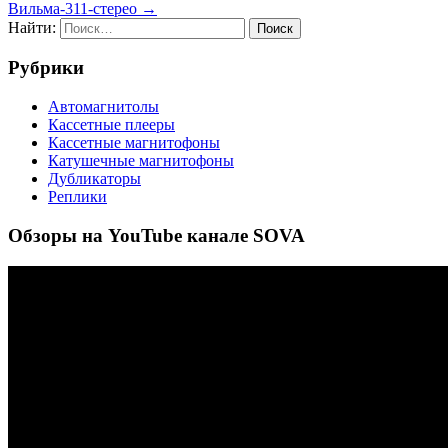
Вильма-311-стерео →
Найти:
Рубрики
Автомагнитолы
Кассетные плееры
Кассетные магнитофоны
Катушечные магнитофоны
Дубликаторы
Реплики
Обзоры на YouTube канале SOVA