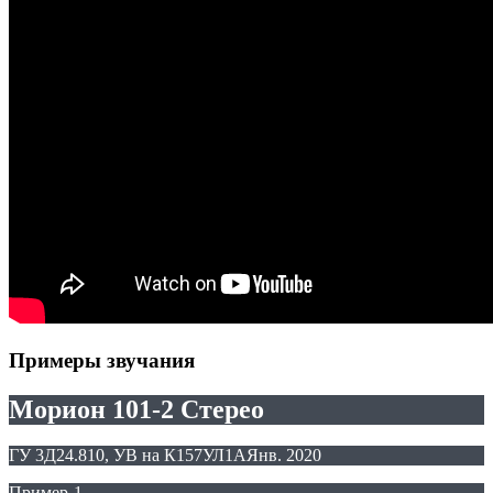
Примеры звучания
Морион 101-2 Стерео
ГУ 3Д24.810, УВ на К157УЛ1А
Янв. 2020
Пример-1