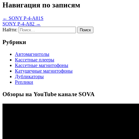
Навигация по записям
← SONY P-4-A81S
SONY P-4-A82 →
Найти:
Рубрики
Автомагнитолы
Кассетные плееры
Кассетные магнитофоны
Катушечные магнитофоны
Дубликаторы
Реплики
Обзоры на YouTube канале SOVA