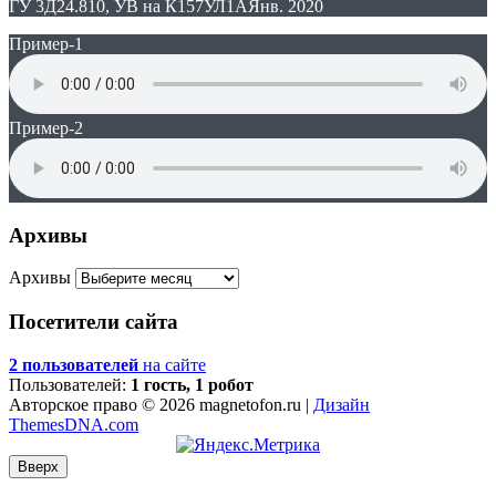
ГУ 3Д24.810, УВ на К157УЛ1А
Янв. 2020
Пример-1
Пример-2
Архивы
Архивы
Посетители сайта
2 пользователей
на сайте
Пользователей:
1 гость, 1 робот
Авторское право © 2026 magnetofon.ru |
Дизайн
ThemesDNA.com
Вверх