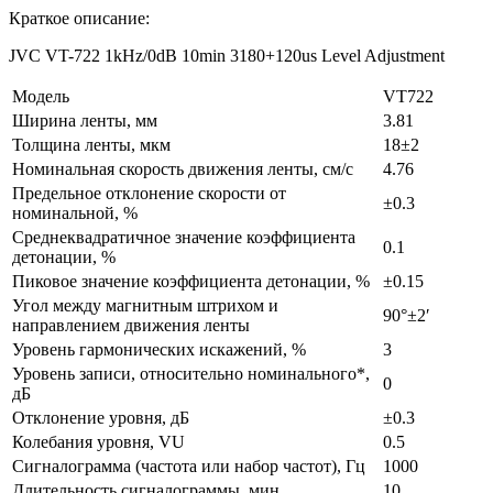
Краткое описание:
JVC VT-722 1kHz/0dB 10min 3180+120us Level Adjustment
Модель
VT722
Ширина ленты, мм
3.81
Толщина ленты, мкм
18±2
Номинальная скорость движения ленты, см/с
4.76
Предельное отклонение скорости от
±0.3
номинальной, %
Cреднеквадратичное значение коэффициента
0.1
детонации, %
Пиковое значение коэффициента детонации, %
±0.15
Угол между магнитным штрихом и
90°±2′
направлением движения ленты
Уровень гармонических искажений, %
3
Уровень записи, относительно номинального*,
0
дБ
Отклонение уровня, дБ
±0.3
Колебания уровня, VU
0.5
Сигналограмма (частота или набор частот), Гц
1000
Длительность сигналограммы, мин
10